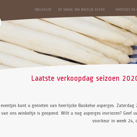
SNELKEUZE
DE SMAAK VAN BAKELSE EKKER
ASPERGES EN
Laatste verkoopdag seizoen 2020
eventjes kunt u genieten van heerlijcke Baokelse asperges. Zaterdag 2
 van ons winkeltje is geopend. Wilt u nog asperges invriezen? Geef uw 
voorkeur in week 24, o