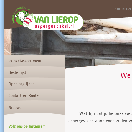
SNELKEUZE
Winkelassortiment
Bestellijst
We 
Openingstijden
Contact en Route
Nieuws
Wat fijn dat jullie onze w
asperges zich aandienen zullen w
Volg ons op Instagram