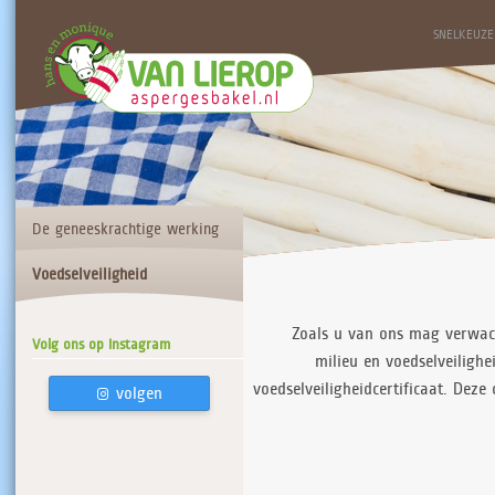
SNELKEUZE
De geneeskrachtige werking
Voedselveiligheid
van asperges
Zoals u van ons mag verwach
Volg ons op Instagram
milieu en voedselveiligh
voedselveiligheidcertificaat. Deze
volgen